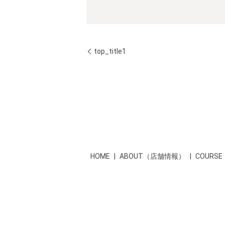
top_title1
HOME
ABOUT（店舗情報）
COUR