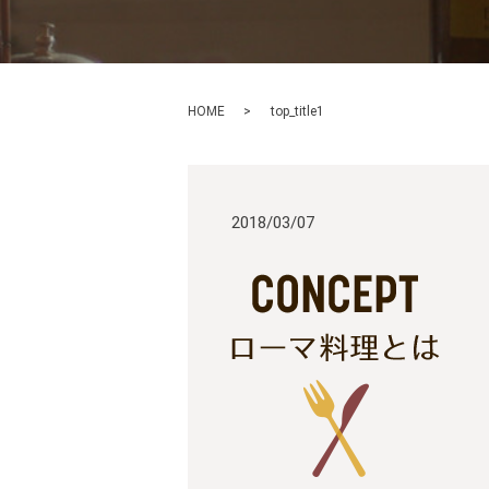
HOME
top_title1
2018/03/07