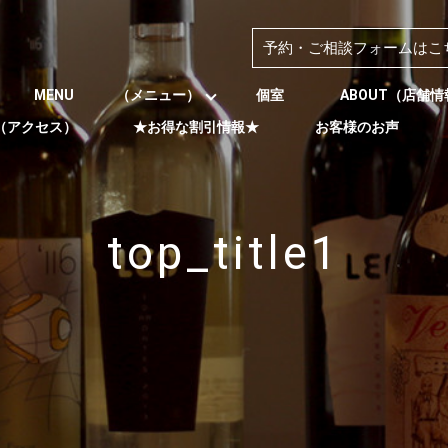
予約・ご相談フォームはこ
MENU （メニュー）
個室
ABOUT（店舗
S（アクセス）
★お得な割引情報★
お客様のお声
top_title1