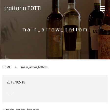
メ
main_arrow_bottom
HOME
main_arrow_bottom
2018/02/18
main_arrow_bottom