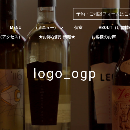
予約・ご相談フォームはこ
MENU （メニュー）
個室
ABOUT（店舗
S（アクセス）
★お得な割引情報★
お客様のお声
logo_ogp