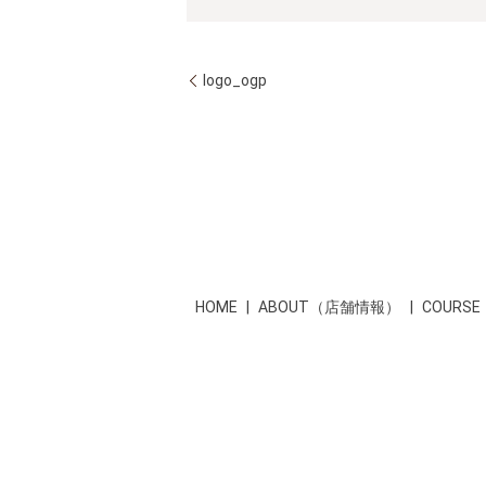
logo_ogp
HOME
ABOUT（店舗情報）
COUR