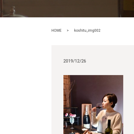
HOME
koshitu_img002
2019/12/26