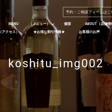
予約・ご相談フォームはこ
MENU （メニュー）
個室
ABOUT（店舗
S（アクセス）
★お得な割引情報★
お客様のお声
koshitu_img002