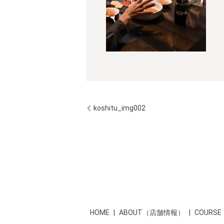
koshitu_img002
HOME
ABOUT（店舗情報）
COUR