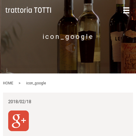
メ
icon_google
HOME
icon_google
2018/02/18