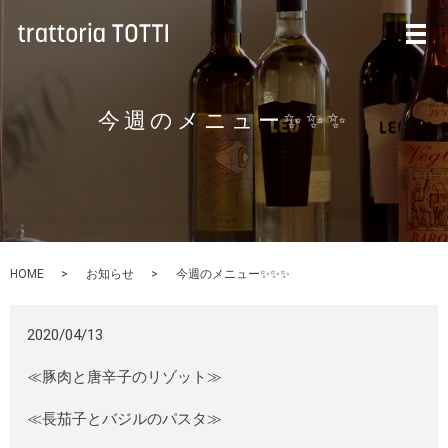
メ
今週のメニュー✨✨✨
HOME
お知らせ
今週のメニュー✨✨✨
2020/04/13
≪豚肉と唐辛子のリゾット≫
≪長茄子とバジルのパスタ≫