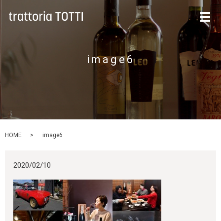
メ
image6
HOME
image6
2020/02/10